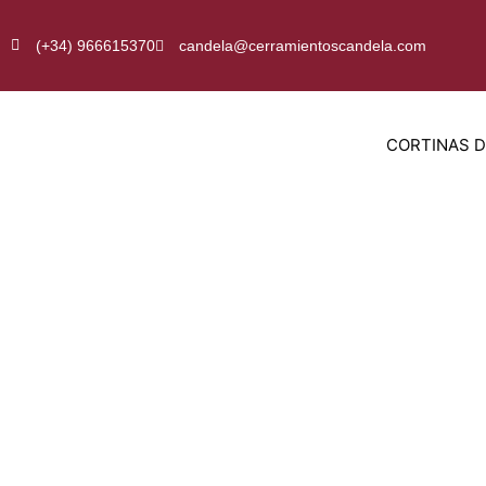
Ir
al
(+34) 966615370
candela@cerramientoscandela.com
contenido
CORTINAS D