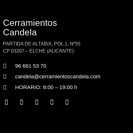
Cerramientos
Candela
PARTIDA DE ALTABIX, POL.1, Nº55
CP 03207 – ELCHE (ALICANTE)
96 661 53 70
candela@cerramientoscandela.com
HORARIO: 8:00 – 19:00 h
F
P
I
Y
L
a
i
n
o
i
c
n
s
u
n
e
t
t
t
k
b
e
a
u
e
o
r
g
b
d
o
e
r
e
i