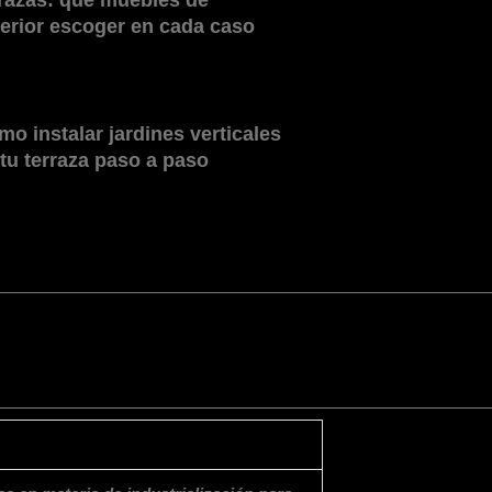
rrazas: qué muebles de
terior escoger en cada caso
o instalar jardines verticales
 tu terraza paso a paso