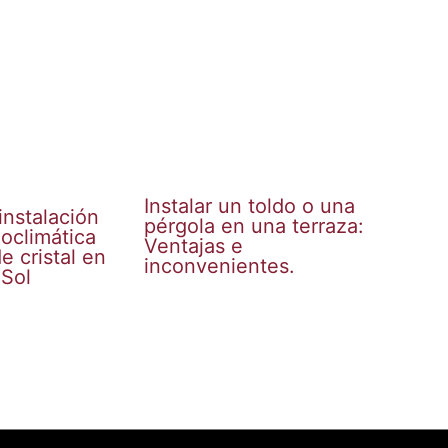
Instalar un toldo o una
instalación
pérgola en una terraza:
ioclimática
Ventajas e
e cristal en
inconvenientes.
 Sol