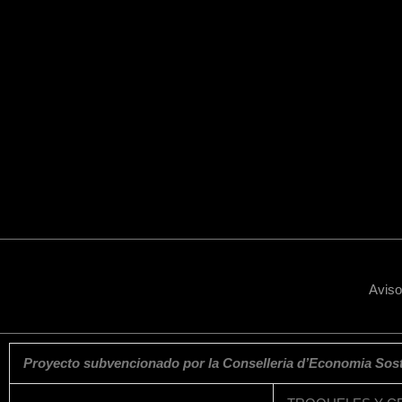
k
s
a
n
t
m
Aviso
Proyecto subvencionado por la Conselleria d’Economia Soste