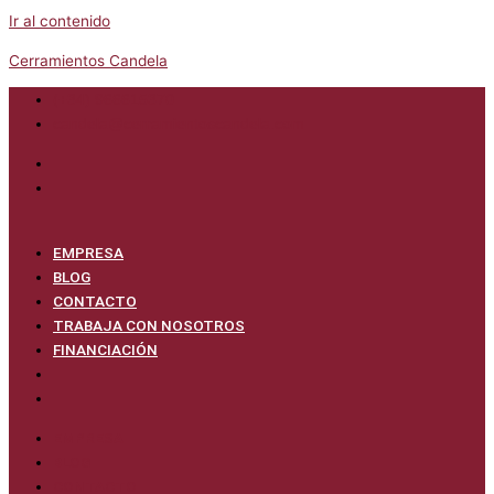
Ir al contenido
Cerramientos Candela
(+34) 966615370
candela@cerramientoscandela.com
EMPRESA
BLOG
CONTACTO
TRABAJA CON NOSOTROS
FINANCIACIÓN
EMPRESA
BLOG
CONTACTO