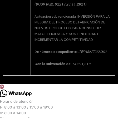
(DOGV Num. 9221 / 23.11.2021)
Actuación subvencionada: INVERSIÓN PARA LA
MEJORA DEL PROCESO DE FABRICACIÓN DE
NUEVOS PRODUCTOS PARA CONSEGUIR
MAYOR EFICIENCIA Y SOSTENIBILIDAD E
INCREMENTAR LA COMPETITIVIDAD
De número de expediente:
INPYME/2022/307
Con la subvención de:
74.291,31 €
Horario de atención:
l-j 8:00 a 13:00 / 15:00 a 19:00
v: 8:00 a 14:00