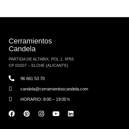
Cerramientos
Candela
PARTIDA DE ALTABIX, POL.1, Nº55
CP 03207 – ELCHE (ALICANTE)
96 661 53 70
candela@cerramientoscandela.com
HORARIO: 8:00 – 19:00 h
F
P
I
Y
L
a
i
n
o
i
c
n
s
u
n
e
t
t
t
k