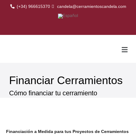
Ir
(+34) 966615370
candela@cerramientoscandela.com
al
contenido
Men
Financiar Cerramientos
Cómo financiar tu cerramiento
Financiación a Medida para tus Proyectos de Cerramientos