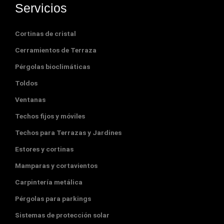
b
e
a
u
e
Servicios
o
r
g
b
d
o
e
r
e
i
k
s
a
n
Cortinas de cristal
t
m
Cerramientos de Terraza
Pérgolas bioclimáticas
Toldos
Ventanas
Techos fijos y móviles
Techos para Terrazas y Jardines
Estores y cortinas
Mamparas y cortavientos
Carpintería metálica
Pérgolas para parkings
Sistemas de protección solar