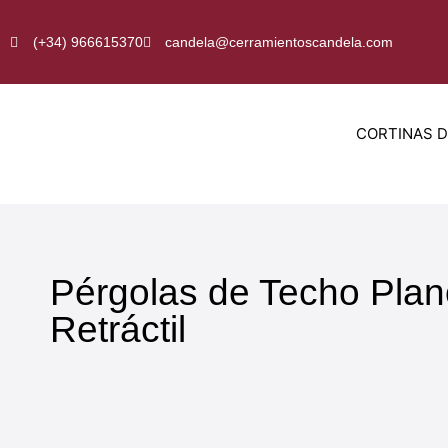
Ir
al
(+34) 966615370
candela@cerramientoscandela.com
contenido
CORTINAS D
Pérgolas de Techo Plan
Retráctil