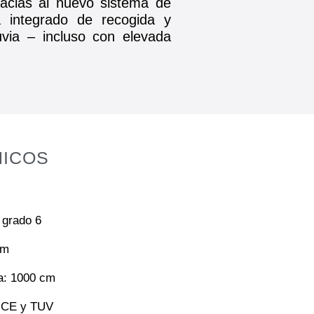
acias al nuevo sistema de
 integrado de recogida y
uvia – incluso con elevada
NICOS
 grado 6
cm
a: 1000 cm
o CE y TUV