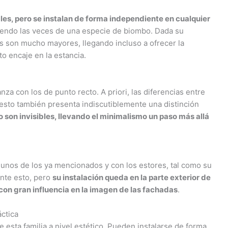
ales, pero se instalan de forma independiente en cualquier
iendo las veces de una especie de biombo. Dada su
as son mucho mayores, llegando incluso a ofrecer la
o encaje en la estancia.
nza con los de punto recto. A priori, las diferencias entre
sto también presenta indiscutiblemente una distinción
o son invisibles, llevando el minimalismo un paso más allá
gunos de los ya mencionados y con los estores, tal como su
ente esto, pero
su instalación queda en la parte exterior de
con gran influencia en la imagen de las fachadas
.
áctica
e esta familia a nivel estético. Pueden instalarse de forma