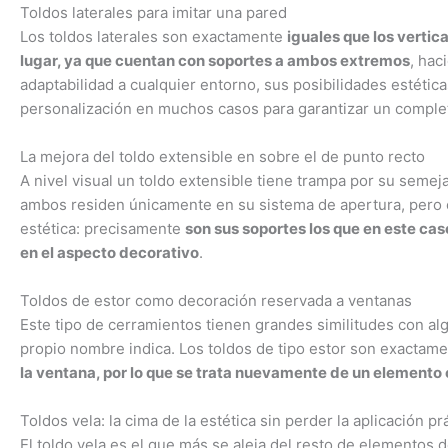
Toldos laterales para imitar una pared
Los toldos laterales son exactamente
iguales que los vertic
lugar, ya que cuentan con soportes a ambos extremos
, hac
adaptabilidad a cualquier entorno, sus posibilidades estétic
personalización en muchos casos para garantizar un complet
La mejora del toldo extensible en sobre el de punto recto
A nivel visual un toldo extensible tiene trampa por su semeja
ambos residen únicamente en su sistema de apertura, pero e
estética: precisamente
son sus soportes los que en este cas
en el aspecto decorativo
.
Toldos de estor como decoración reservada a ventanas
Este tipo de cerramientos tienen grandes similitudes con al
propio nombre indica. Los toldos de tipo estor son exactam
la ventana, por lo que se trata nuevamente de un elemento 
Toldos vela: la cima de la estética sin perder la aplicación pr
El toldo vela es el que más se aleja del resto de elementos d