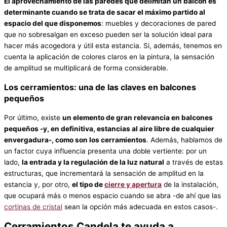
El aprovechamiento de las paredes que delimitan un balcón es
determinante cuando se trata de sacar el máximo partido al
espacio del que disponemos
: muebles y decoraciones de pared
que no sobresalgan en exceso pueden ser la solución ideal para
hacer más acogedora y útil esta estancia. Si, además, tenemos en
cuenta la aplicación de colores claros en la pintura, la sensación
de amplitud se multiplicará de forma considerable.
Los cerramientos: una de las claves en balcones
pequeños
Por último, existe
un elemento de gran relevancia en balcones
pequeños -y, en definitiva, estancias al aire libre de cualquier
envergadura-, como son los cerramientos
. Además, hablamos de
un factor cuya influencia presenta una doble vertiente: por un
lado,
la entrada y la regulación de la luz natural
a través de estas
estructuras, que incrementará la sensación de amplitud en la
estancia y, por otro,
el tipo de
cierre y apertura
de la instalación,
que ocupará más o menos espacio cuando se abra -de ahí que las
cortinas de cristal
sean la opción más adecuada en estos casos-.
Cerramientos Candela te ayuda a